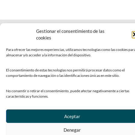
© Copyright 2023 Ayuntamiento de Siero
Centro de Privacidad
Gestionar el consentimiento de las
Accesibilidad
Mapa web
Desarrollado por TOOOLS
cookies
Para ofrecer las mejores experiencias, utilizamos tecnologías como las cookies par
almacenar y/o acceder a la información del dispositivo.
El consentimiento de estas tecnologías nos permitirá procesar datos como el
comportamiento de navegación o las identificaciones únicas en este sitio.
No consentir o retirar el consentimiento, puede afectar negativamente a ciertas
características y funciones.
Aceptar
Denegar