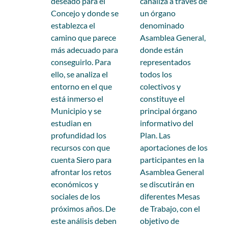
deseado para el
canaliza a través de
Concejo y donde se
un órgano
establezca el
denominado
camino que parece
Asamblea General,
más adecuado para
donde están
conseguirlo. Para
representados
ello, se analiza el
todos los
entorno en el que
colectivos y
está inmerso el
constituye el
Municipio y se
principal órgano
estudian en
informativo del
profundidad los
Plan. Las
recursos con que
aportaciones de los
cuenta Siero para
participantes en la
afrontar los retos
Asamblea General
económicos y
se discutirán en
sociales de los
diferentes Mesas
próximos años. De
de Trabajo, con el
este análisis deben
objetivo de