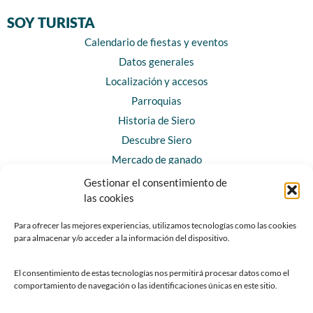
SOY TURISTA
Calendario de fiestas y eventos
Datos generales
Localización y accesos
Parroquias
Historia de Siero
Descubre Siero
Mercado de ganado
Rutas y sendas
Gestionar el consentimiento de
las cookies
CONTACTO
Para ofrecer las mejores experiencias, utilizamos tecnologías como las cookies
para almacenar y/o acceder a la información del dispositivo.
Horarios y contacto
Teléfonos de interés
El consentimiento de estas tecnologías nos permitirá procesar datos como el
Formulario de contacto
comportamiento de navegación o las identificaciones únicas en este sitio.
Chatbot Siero