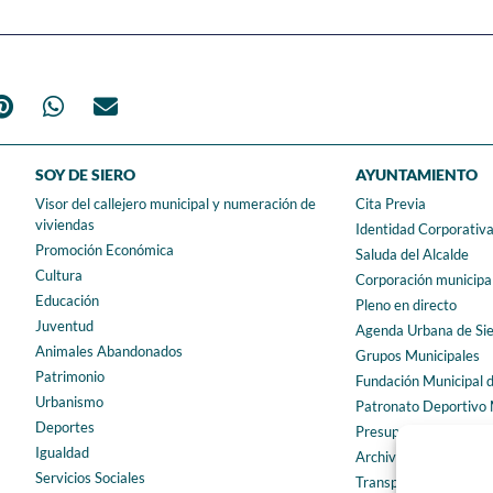
SOY DE SIERO
AYUNTAMIENTO
Visor del callejero municipal y numeración de
Cita Previa
viviendas
Identidad Corporativ
Promoción Económica
Saluda del Alcalde
Cultura
Corporación municipa
Educación
Pleno en directo
Juventud
Agenda Urbana de Si
Animales Abandonados
Grupos Municipales
Patrimonio
Fundación Municipal 
Urbanismo
Patronato Deportivo 
Deportes
Presupuestos municip
Igualdad
Archivo municipal
Servicios Sociales
Transparencia