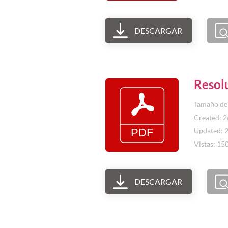
DESCARGAR
Resol
Tamaño del
Created: 
Updated: 
Vistas: 15
DESCARGAR