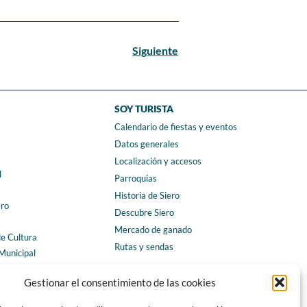
Siguiente
SOY TURISTA
Calendario de fiestas y eventos
a
Datos generales
Localización y accesos
l
Parroquias
Historia de Siero
ero
Descubre Siero
Mercado de ganado
de Cultura
Rutas y sendas
Municipal
ales
CONTACTO
Gestionar el consentimiento de las cookies
Horarios y contacto