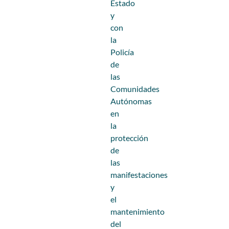
Estado
y
con
la
Policía
de
las
Comunidades
Autónomas
en
la
protección
de
las
manifestaciones
y
el
mantenimiento
del