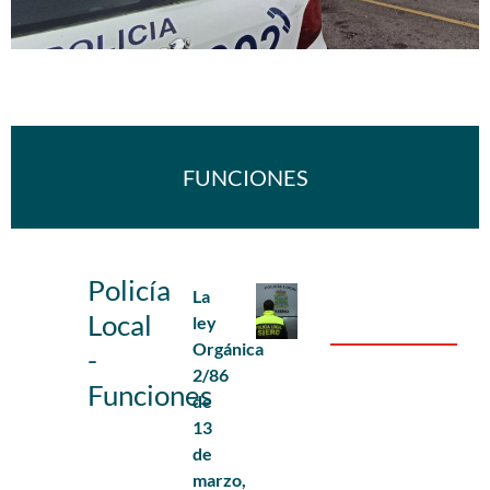
FUNCIONES
Policía
La
Local
ley
Orgánica
-
2/86
Funciones
de
13
de
marzo,