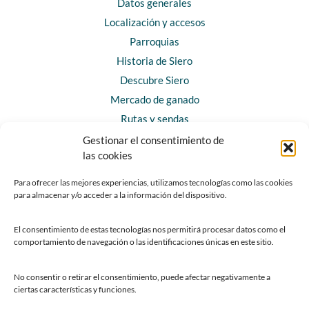
Datos generales
Localización y accesos
Parroquias
Historia de Siero
Descubre Siero
Mercado de ganado
Rutas y sendas
Gestionar el consentimiento de
las cookies
CONTACTO
Horarios y contacto
Para ofrecer las mejores experiencias, utilizamos tecnologías como las cookies
Teléfonos de interés
para almacenar y/o acceder a la información del dispositivo.
Formulario de contacto
El consentimiento de estas tecnologías nos permitirá procesar datos como el
Chatbot Siero
comportamiento de navegación o las identificaciones únicas en este sitio.
SEDES ELECTRÓNICAS
No consentir o retirar el consentimiento, puede afectar negativamente a
ciertas características y funciones.
Sede del Ayuntamiento de Siero
Sede de la Fundación Municipal de Cultura