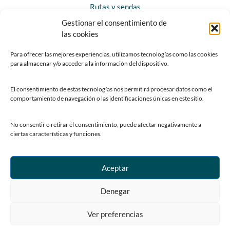
Rutas y sendas
Gestionar el consentimiento de
las cookies
CONTACTO
Horarios y contacto
Para ofrecer las mejores experiencias, utilizamos tecnologías como las cookies
para almacenar y/o acceder a la información del dispositivo.
Teléfonos de interés
Formulario de contacto
El consentimiento de estas tecnologías nos permitirá procesar datos como el
Chatbot Siero
comportamiento de navegación o las identificaciones únicas en este sitio.
SEDES ELECTRÓNICAS
No consentir o retirar el consentimiento, puede afectar negativamente a
ciertas características y funciones.
Sede del Ayuntamiento de Siero
Sede de la Fundación Municipal de Cultura
Sede del Patronato Deportivo Municipal
Aceptar
Denegar
Ver preferencias
© Copyright 2023 Ayuntamiento de Siero
Centro de Privacidad