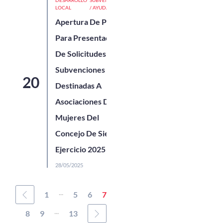
DESARROLLO
SUBVENCIONES
LOCAL
/ AYUDAS
Apertura De Plazo
Para Presentación
De Solicitudes De
Subvenciones
Destinadas A
Asociaciones De
Mujeres Del
Concejo De Siero,
Ejercicio 2025
28/05/2025
...
1
5
6
7
...
8
9
13