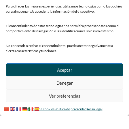
Para ofrecer las mejores experiencias, utilizamos tecnologías como las cookies
Descubre Siero
para almacenar y/o acceder a la información del dispositivo.
Mercado de ganado
Rutas y sendas
El consentimiento de estas tecnologías nos permitirá procesar datos como el
comportamiento de navegación o las identificaciones únicas en este sitio.
CONTACTO
No consentir o retirar el consentimiento, puede afectar negativamente a
Horarios y contacto
ciertas características y funciones.
Teléfonos de interés
Formulario de contacto
Aceptar
Chatbot Siero
Denegar
SEDES ELECTRÓNICAS
Sede del Ayuntamiento de Siero
Ver preferencias
Sede de la Fundación Municipal de Cultura
Política de cookies
Política de privacidad
Aviso legal
Sede del Patronato Deportivo Municipal