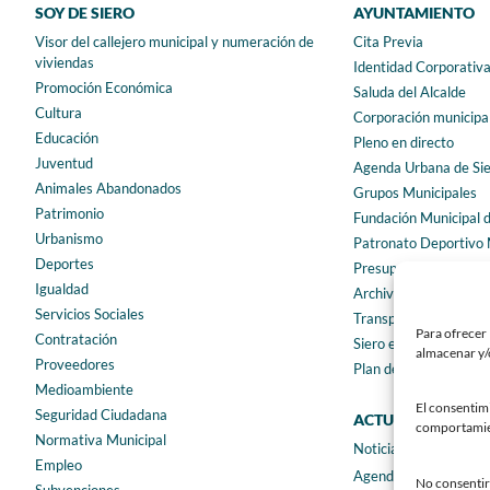
SOY DE SIERO
AYUNTAMIENTO
Visor del callejero municipal y numeración de
Cita Previa
viviendas
Identidad Corporativ
Promoción Económica
Saluda del Alcalde
Cultura
Corporación municipa
Educación
Pleno en directo
Juventud
Agenda Urbana de Si
Animales Abandonados
Grupos Municipales
Patrimonio
Fundación Municipal 
Urbanismo
Patronato Deportivo 
Deportes
Presupuestos municip
Igualdad
Archivo municipal
Servicios Sociales
Transparencia
Para ofrecer 
Contratación
Siero en Cifras
almacenar y/o
Proveedores
Plan de igualdad
Medioambiente
El consentim
Seguridad Ciudadana
ACTUALIDAD
comportamient
Normativa Municipal
Noticias
Empleo
Agenda
No consentir 