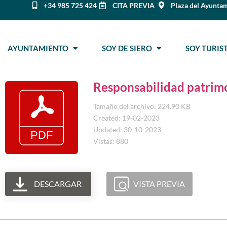
+34 985 725 424
CITA PREVIA
Plaza del Ayuntam
AYUNTAMIENTO
SOY DE SIERO
SOY TURI
Responsabilidad patrim
Tamaño del archivo: 224.90 KB
Created: 19-02-2023
Updated: 30-10-2023
Vistas: 880
DESCARGAR
VISTA PREVIA