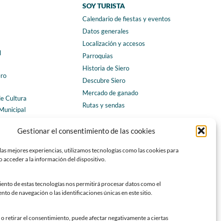
SOY TURISTA
Calendario de fiestas y eventos
a
Datos generales
Localización y accesos
l
Parroquias
Historia de Siero
ero
Descubre Siero
Mercado de ganado
de Cultura
Rutas y sendas
Municipal
ales
CONTACTO
Gestionar el consentimiento de las cookies
Horarios y contacto
las mejores experiencias, utilizamos tecnologías como las cookies para
Teléfonos de interés
 acceder a la información del dispositivo.
Formulario de contacto
Chatbot Siero
iento de estas tecnologías nos permitirá procesar datos como el
o de navegación o las identificaciones únicas en este sitio.
SEDES ELECTRÓNICAS
Sede del Ayuntamiento de Siero
o retirar el consentimiento, puede afectar negativamente a ciertas