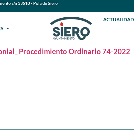
iento s/n 33510 - Pola de Siero
ACTUALIDAD
STA
onial_ Procedimiento Ordinario 74-2022