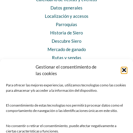
Datos generales
Localización y accesos
Parroquias
Historia de Siero
Descubre Siero
Mercado de ganado
Rutas y sendas
Gestionar el consentimiento de
las cookies
CONTACTO
Horarios y contacto
Para ofrecer las mejores experiencias, utilizamos tecnologías como las cookies
para almacenar y/o acceder a la información del dispositivo.
Teléfonos de interés
Formulario de contacto
El consentimiento de estas tecnologías nos permitirá procesar datos como el
Chatbot Siero
comportamiento de navegación o las identificaciones únicas en este sitio.
SEDES ELECTRÓNICAS
No consentir o retirar el consentimiento, puede afectar negativamente a
ciertas características y funciones.
Sede del Ayuntamiento de Siero