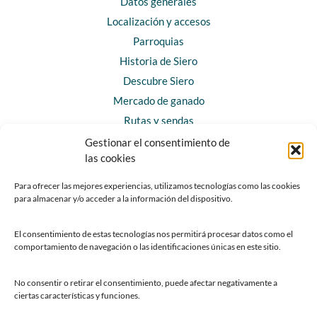
Datos generales
Localización y accesos
Parroquias
Historia de Siero
Descubre Siero
Mercado de ganado
Rutas y sendas
Gestionar el consentimiento de
las cookies
CONTACTO
Horarios y contacto
Para ofrecer las mejores experiencias, utilizamos tecnologías como las cookies
para almacenar y/o acceder a la información del dispositivo.
Teléfonos de interés
Formulario de contacto
El consentimiento de estas tecnologías nos permitirá procesar datos como el
Chatbot Siero
comportamiento de navegación o las identificaciones únicas en este sitio.
SEDES ELECTRÓNICAS
No consentir o retirar el consentimiento, puede afectar negativamente a
ciertas características y funciones.
Sede del Ayuntamiento de Siero
Sede de la Fundación Municipal de Cultura