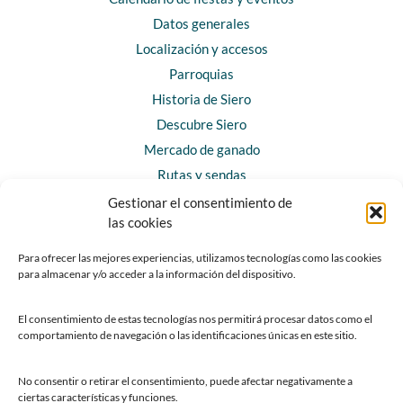
Datos generales
Localización y accesos
Parroquias
Historia de Siero
Descubre Siero
Mercado de ganado
Rutas y sendas
Gestionar el consentimiento de
las cookies
CONTACTO
Horarios y contacto
Para ofrecer las mejores experiencias, utilizamos tecnologías como las cookies
para almacenar y/o acceder a la información del dispositivo.
Teléfonos de interés
Formulario de contacto
El consentimiento de estas tecnologías nos permitirá procesar datos como el
Chatbot Siero
comportamiento de navegación o las identificaciones únicas en este sitio.
SEDES ELECTRÓNICAS
No consentir o retirar el consentimiento, puede afectar negativamente a
ciertas características y funciones.
Sede del Ayuntamiento de Siero