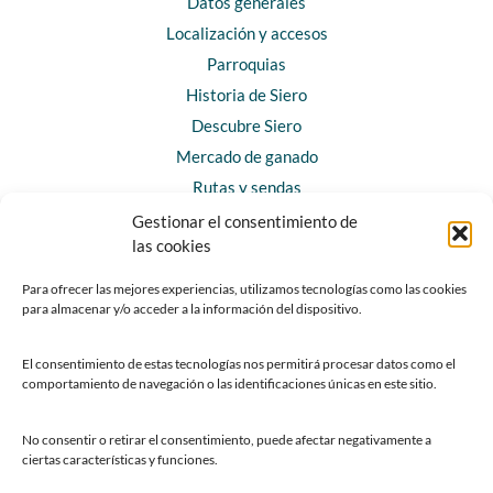
Datos generales
Localización y accesos
Parroquias
Historia de Siero
Descubre Siero
Mercado de ganado
Rutas y sendas
Gestionar el consentimiento de
las cookies
CONTACTO
Horarios y contacto
Para ofrecer las mejores experiencias, utilizamos tecnologías como las cookies
para almacenar y/o acceder a la información del dispositivo.
Teléfonos de interés
Formulario de contacto
El consentimiento de estas tecnologías nos permitirá procesar datos como el
Chatbot Siero
comportamiento de navegación o las identificaciones únicas en este sitio.
SEDES ELECTRÓNICAS
No consentir o retirar el consentimiento, puede afectar negativamente a
ciertas características y funciones.
Sede del Ayuntamiento de Siero
Sede de la Fundación Municipal de Cultura