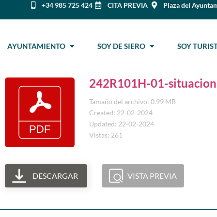
+34 985 725 424
CITA PREVIA
Plaza del Ayuntam
AYUNTAMIENTO
SOY DE SIERO
SOY TURI
242R101H-01-situacion-
Tamaño del archivo: 0.99 MB
Created: 22-02-2024
Updated: 22-02-2024
Vistas: 261
DESCARGAR
VISTA PREVIA