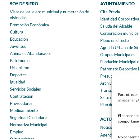
SOY DE SIERO
AYUNTAMIENTO
Visor del callejero municipal y numeración de
Cita Previa
viviendas
Identidad Corporativ
Promoción Económica
Saluda del Alcalde
Cultura
Corporación municipa
Educación
Pleno en directo
Juventud
Agenda Urbana de Si
Animales Abandonados
Grupos Municipales
Patrimonio
Fundación Municipal 
Urbanismo
Patronato Deportivo 
Deportes
Presupuestos municip
Igualdad
Archivo municipal
Servicios Sociales
Transparencia
Para ofrecer 
Contratación
Siero en Cifras
almacenar y/o
Proveedores
Plan de igualdad
Medioambiente
El consentim
Seguridad Ciudadana
ACTUALIDAD
comportamient
Normativa Municipal
Noticias
Empleo
Agenda
No consentir 