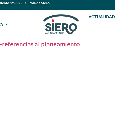
iento s/n 33510 - Pola de Siero
ACTUALIDAD
STA
referencias al planeamiento