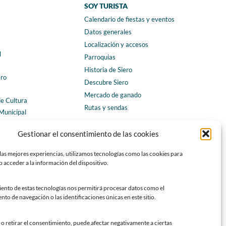
SOY TURISTA
Calendario de fiestas y eventos
a
Datos generales
Localización y accesos
l
Parroquias
Historia de Siero
ero
Descubre Siero
Mercado de ganado
de Cultura
Rutas y sendas
Municipal
ales
CONTACTO
Gestionar el consentimiento de las cookies
Horarios y contacto
las mejores experiencias, utilizamos tecnologías como las cookies para
Teléfonos de interés
 acceder a la información del dispositivo.
Formulario de contacto
Chatbot Siero
iento de estas tecnologías nos permitirá procesar datos como el
o de navegación o las identificaciones únicas en este sitio.
SEDES ELECTRÓNICAS
Sede del Ayuntamiento de Siero
o retirar el consentimiento, puede afectar negativamente a ciertas