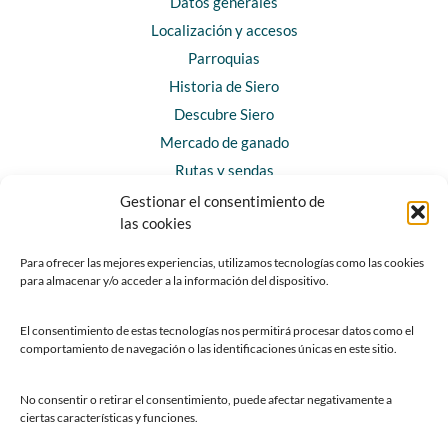
Datos generales
Localización y accesos
Parroquias
Historia de Siero
Descubre Siero
Mercado de ganado
Rutas y sendas
Gestionar el consentimiento de
las cookies
CONTACTO
Horarios y contacto
Para ofrecer las mejores experiencias, utilizamos tecnologías como las cookies
para almacenar y/o acceder a la información del dispositivo.
Teléfonos de interés
Formulario de contacto
El consentimiento de estas tecnologías nos permitirá procesar datos como el
Chatbot Siero
comportamiento de navegación o las identificaciones únicas en este sitio.
SEDES ELECTRÓNICAS
No consentir o retirar el consentimiento, puede afectar negativamente a
ciertas características y funciones.
Sede del Ayuntamiento de Siero
Sede de la Fundación Municipal de Cultura