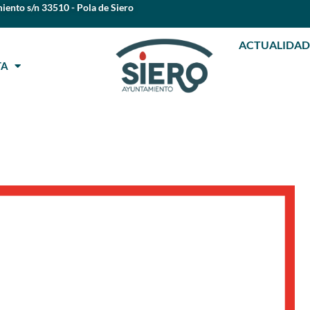
iento s/n 33510 - Pola de Siero
ACTUALIDAD
STA