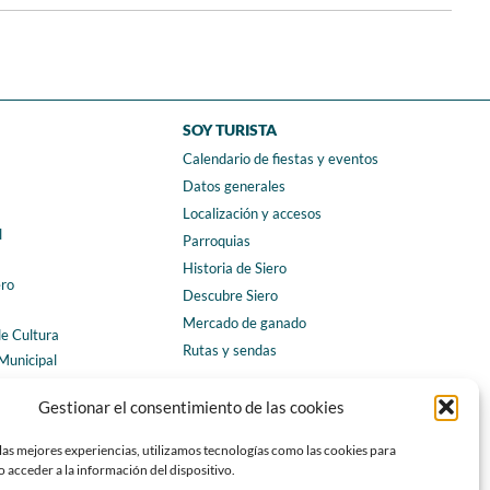
SOY TURISTA
Calendario de fiestas y eventos
a
Datos generales
Localización y accesos
l
Parroquias
Historia de Siero
ero
Descubre Siero
Mercado de ganado
de Cultura
Rutas y sendas
Municipal
ales
CONTACTO
Gestionar el consentimiento de las cookies
Horarios y contacto
las mejores experiencias, utilizamos tecnologías como las cookies para
Teléfonos de interés
 acceder a la información del dispositivo.
Formulario de contacto