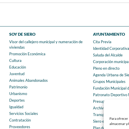
SOY DE SIERO
AYUNTAMIENTO
Visor del callejero municipal y numeración de
Cita Previa
viviendas
Identidad Corporativ
Promoción Económica
Saluda del Alcalde
Cultura
Corporación municipa
Educación
Pleno en directo
Juventud
Agenda Urbana de Si
Animales Abandonados
Grupos Municipales
Patrimonio
Fundación Municipal 
Urbanismo
Patronato Deportivo 
Deportes
Presupuestos municip
Igualdad
Archivo municipal
Servicios Sociales
Transparencia
Para ofrecer 
Contratación
Siero en Cifras
almacenar y/o
Proveedores
Plan de igualdad