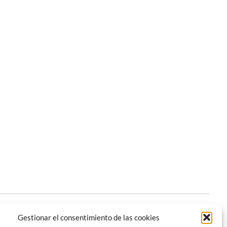
e proyecta en La Pola el documental «Los labios apretados»
»
Gestionar el consentimiento de las cookies