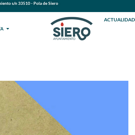
iento s/n 33510 - Pola de Siero
ACTUALIDAD
STA