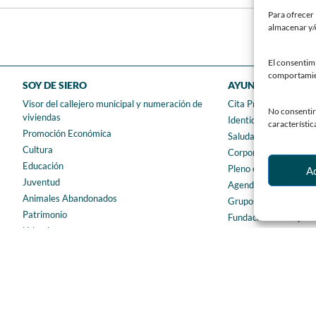
Para ofrecer 
almacenar y/o
El consentim
comportamient
SOY DE SIERO
AYUNTAMIENTO
Visor del callejero municipal y numeración de
Cita Previa
No consentir 
viviendas
Identidad Corporativ
característic
Promoción Económica
Saluda del Alcalde
Cultura
Corporación municipa
Educación
Pleno en directo
A
Juventud
Agenda Urbana de Si
Animales Abandonados
Grupos Municipales
Patrimonio
Fundación Municipal 
Urbanismo
Patronato Deportivo 
Deportes
Presupuestos municip
Igualdad
Archivo municipal
Servicios Sociales
Transparencia
Contratación
Siero en Cifras
Proveedores
Plan de igualdad