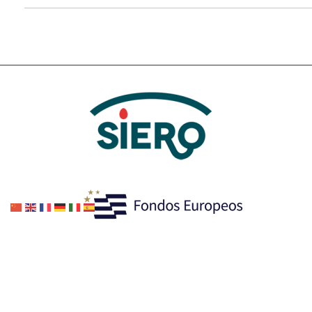
Plaza del Ayuntamiento s/n
33510 - Pola de Siero (Asturias)