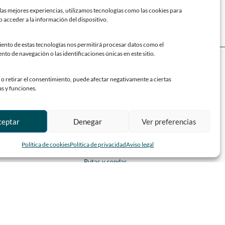
las mejores experiencias, utilizamos tecnologías como las cookies para
 acceder a la información del dispositivo.
iento de estas tecnologías nos permitirá procesar datos como el
o de navegación o las identificaciones únicas en este sitio.
SOY TURISTA
Calendario de fiestas y eventos
o retirar el consentimiento, puede afectar negativamente a ciertas
a
Datos generales
as y funciones.
Localización y accesos
l
Parroquias
ceptar
Denegar
Ver preferencias
Historia de Siero
ero
Descubre Siero
Política de cookies
Política de privacidad
Aviso legal
Mercado de ganado
de Cultura
Rutas y sendas
Municipal
ales
CONTACTO
Horarios y contacto
Teléfonos de interés
Formulario de contacto