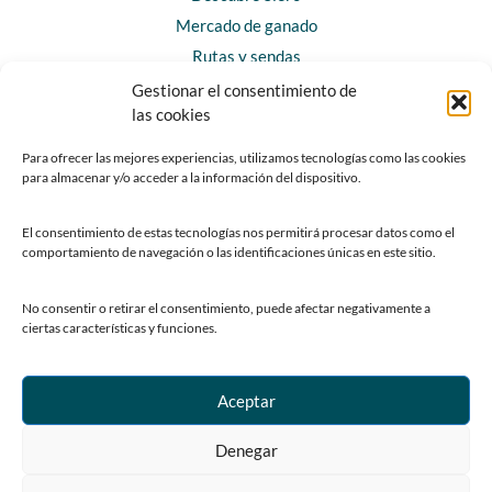
Mercado de ganado
Rutas y sendas
Gestionar el consentimiento de
las cookies
CONTACTO
Horarios y contacto
Para ofrecer las mejores experiencias, utilizamos tecnologías como las cookies
Teléfonos de interés
para almacenar y/o acceder a la información del dispositivo.
Formulario de contacto
El consentimiento de estas tecnologías nos permitirá procesar datos como el
Chatbot Siero
comportamiento de navegación o las identificaciones únicas en este sitio.
SEDES ELECTRÓNICAS
No consentir o retirar el consentimiento, puede afectar negativamente a
ciertas características y funciones.
Sede del Ayuntamiento de Siero
Sede de la Fundación Municipal de Cultura
Sede del Patronato Deportivo Municipal
Aceptar
Denegar