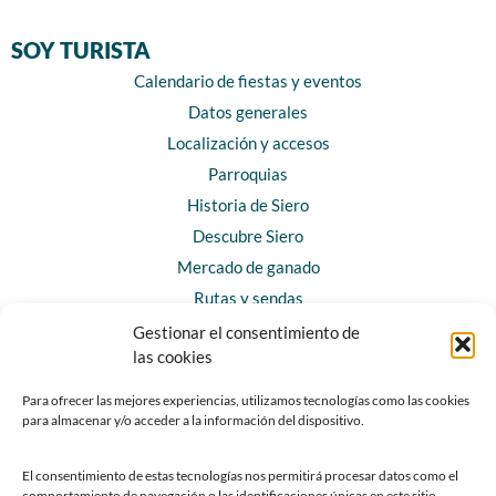
SOY TURISTA
Calendario de fiestas y eventos
Datos generales
Localización y accesos
Parroquias
Historia de Siero
Descubre Siero
Mercado de ganado
Rutas y sendas
Gestionar el consentimiento de
las cookies
CONTACTO
Horarios y contacto
Para ofrecer las mejores experiencias, utilizamos tecnologías como las cookies
para almacenar y/o acceder a la información del dispositivo.
Teléfonos de interés
Formulario de contacto
El consentimiento de estas tecnologías nos permitirá procesar datos como el
Chatbot Siero
comportamiento de navegación o las identificaciones únicas en este sitio.