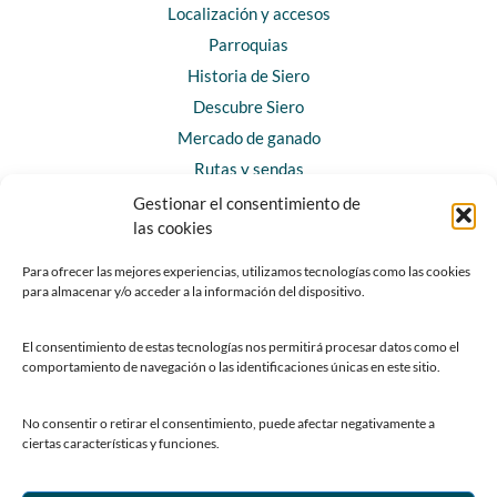
Localización y accesos
Parroquias
Historia de Siero
Descubre Siero
Mercado de ganado
Rutas y sendas
Gestionar el consentimiento de
las cookies
CONTACTO
Horarios y contacto
Para ofrecer las mejores experiencias, utilizamos tecnologías como las cookies
Teléfonos de interés
para almacenar y/o acceder a la información del dispositivo.
Formulario de contacto
El consentimiento de estas tecnologías nos permitirá procesar datos como el
Chatbot Siero
comportamiento de navegación o las identificaciones únicas en este sitio.
SEDES ELECTRÓNICAS
No consentir o retirar el consentimiento, puede afectar negativamente a
ciertas características y funciones.
Sede del Ayuntamiento de Siero
Sede de la Fundación Municipal de Cultura