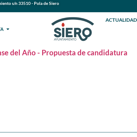
iento s/n 33510 - Pola de Siero
ACTUALIDAD
STA
nse del Año - Propuesta de candidatura