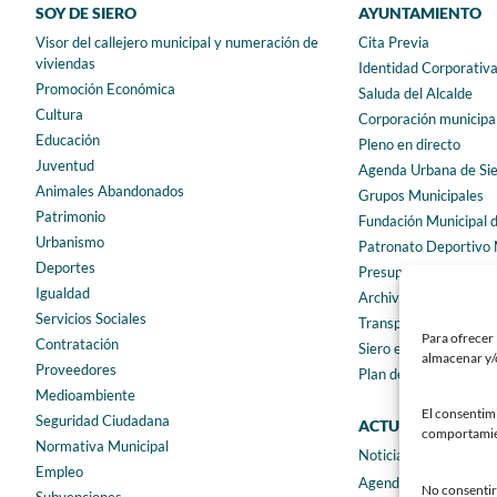
SOY DE SIERO
AYUNTAMIENTO
Visor del callejero municipal y numeración de
Cita Previa
viviendas
Identidad Corporativ
Promoción Económica
Saluda del Alcalde
Cultura
Corporación municipa
Educación
Pleno en directo
Juventud
Agenda Urbana de Si
Animales Abandonados
Grupos Municipales
Patrimonio
Fundación Municipal 
Urbanismo
Patronato Deportivo 
Deportes
Presupuestos municip
Igualdad
Archivo municipal
Servicios Sociales
Transparencia
Para ofrecer 
Contratación
Siero en Cifras
almacenar y/o
Proveedores
Plan de igualdad
Medioambiente
El consentim
Seguridad Ciudadana
ACTUALIDAD
comportamient
Normativa Municipal
Noticias
Empleo
Agenda
No consentir 