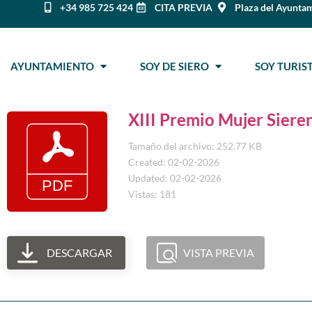
+34 985 725 424
CITA PREVIA
Plaza del Ayuntam
AYUNTAMIENTO
SOY DE SIERO
SOY TURI
XIII Premio Mujer Siere
Tamaño del archivo: 252.77 KB
Created: 02-02-2026
Updated: 02-02-2026
Vistas: 181
DESCARGAR
VISTA PREVIA