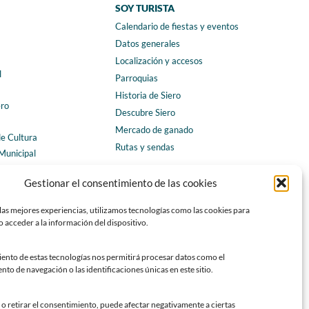
SOY TURISTA
Calendario de fiestas y eventos
a
Datos generales
Localización y accesos
l
Parroquias
Historia de Siero
ero
Descubre Siero
Mercado de ganado
de Cultura
Rutas y sendas
Municipal
ales
CONTACTO
Gestionar el consentimiento de las cookies
Horarios y contacto
las mejores experiencias, utilizamos tecnologías como las cookies para
Teléfonos de interés
 acceder a la información del dispositivo.
Formulario de contacto
Chatbot Siero
iento de estas tecnologías nos permitirá procesar datos como el
o de navegación o las identificaciones únicas en este sitio.
SEDES ELECTRÓNICAS
Sede del Ayuntamiento de Siero
o retirar el consentimiento, puede afectar negativamente a ciertas