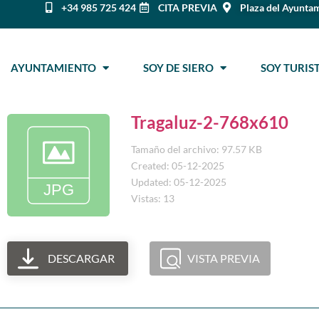
+34 985 725 424
CITA PREVIA
Plaza del Ayuntam
AYUNTAMIENTO
SOY DE SIERO
SOY TURI
Tragaluz-2-768x610
Tamaño del archivo: 97.57 KB
Created: 05-12-2025
Updated: 05-12-2025
Vistas: 13
DESCARGAR
VISTA PREVIA