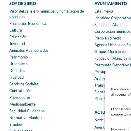
SOY DE SIERO
AYUNTAMIENTO
Visor del callejero municipal y numeración de
Cita Previa
viviendas
Identidad Corporativ
Promoción Económica
Saluda del Alcalde
Cultura
Corporación municipa
Educación
Pleno en directo
Juventud
Agenda Urbana de Si
Animales Abandonados
Grupos Municipales
Patrimonio
Fundación Municipal 
Urbanismo
Patronato Deportivo 
Deportes
Presupuestos municip
Igualdad
Archivo municipal
Servicios Sociales
Transparencia
Para ofrecer 
Contratación
Siero en Cifras
almacenar y/o
Proveedores
Plan de igualdad
Medioambiente
El consentim
Seguridad Ciudadana
ACTUALIDAD
comportamient
Normativa Municipal
Noticias
Empleo
Agenda
No consentir 