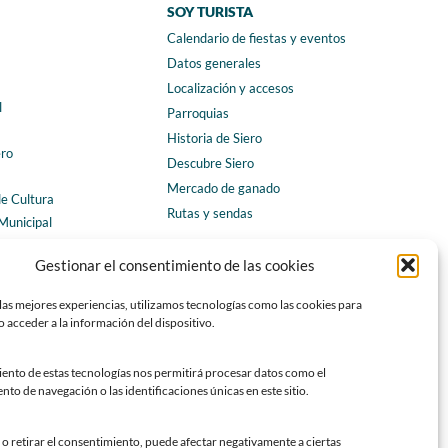
SOY TURISTA
Calendario de fiestas y eventos
a
Datos generales
Localización y accesos
l
Parroquias
Historia de Siero
ero
Descubre Siero
Mercado de ganado
de Cultura
Rutas y sendas
Municipal
ales
CONTACTO
Gestionar el consentimiento de las cookies
Horarios y contacto
las mejores experiencias, utilizamos tecnologías como las cookies para
Teléfonos de interés
 acceder a la información del dispositivo.
Formulario de contacto
Chatbot Siero
iento de estas tecnologías nos permitirá procesar datos como el
o de navegación o las identificaciones únicas en este sitio.
SEDES ELECTRÓNICAS
Sede del Ayuntamiento de Siero
o retirar el consentimiento, puede afectar negativamente a ciertas