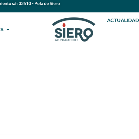
iento s/n 33510 - Pola de Siero
ACTUALIDAD
STA