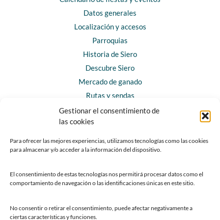
Datos generales
Localización y accesos
Parroquias
Historia de Siero
Descubre Siero
Mercado de ganado
Rutas y sendas
Gestionar el consentimiento de
las cookies
CONTACTO
Horarios y contacto
Para ofrecer las mejores experiencias, utilizamos tecnologías como las cookies
para almacenar y/o acceder a la información del dispositivo.
Teléfonos de interés
Formulario de contacto
El consentimiento de estas tecnologías nos permitirá procesar datos como el
Chatbot Siero
comportamiento de navegación o las identificaciones únicas en este sitio.
SEDES ELECTRÓNICAS
No consentir o retirar el consentimiento, puede afectar negativamente a
ciertas características y funciones.
Sede del Ayuntamiento de Siero