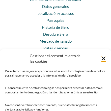
Datos generales
Localización y accesos
Parroquias
Historia de Siero
Descubre Siero
Mercado de ganado
Rutas y sendas
Gestionar el consentimiento de
las cookies
CONTACTO
Horarios y contacto
Para ofrecer las mejores experiencias, utilizamos tecnologías como las cookies
para almacenar y/o acceder a la información del dispositivo.
Teléfonos de interés
Formulario de contacto
El consentimiento de estas tecnologías nos permitirá procesar datos como el
Chatbot Siero
comportamiento de navegación o las identificaciones únicas en este sitio.
SEDES ELECTRÓNICAS
No consentir o retirar el consentimiento, puede afectar negativamente a
ciertas características y funciones.
Sede del Ayuntamiento de Siero