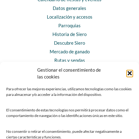
Datos generales
Localización y accesos
Parroquias
Historia de Siero
Descubre Siero
Mercado de ganado
Rutas y sendas
Gestionar el consentimiento de
las cookies
CONTACTO
Horarios y contacto
Para ofrecer las mejores experiencias, utilizamos tecnologías como las cookies
para almacenar y/o acceder a la información del dispositivo.
Teléfonos de interés
Formulario de contacto
El consentimiento de estas tecnologías nos permitirá procesar datos como el
Chatbot Siero
comportamiento de navegación o las identificaciones únicas en este sitio.
SEDES ELECTRÓNICAS
No consentir o retirar el consentimiento, puede afectar negativamente a
ciertas características y funciones.
Sede del Ayuntamiento de Siero