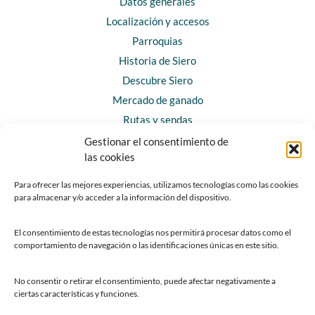
Datos generales
Localización y accesos
Parroquias
Historia de Siero
Descubre Siero
Mercado de ganado
Rutas y sendas
Gestionar el consentimiento de
las cookies
CONTACTO
Horarios y contacto
Para ofrecer las mejores experiencias, utilizamos tecnologías como las cookies
para almacenar y/o acceder a la información del dispositivo.
Teléfonos de interés
Formulario de contacto
El consentimiento de estas tecnologías nos permitirá procesar datos como el
Chatbot Siero
comportamiento de navegación o las identificaciones únicas en este sitio.
SEDES ELECTRÓNICAS
No consentir o retirar el consentimiento, puede afectar negativamente a
ciertas características y funciones.
Sede del Ayuntamiento de Siero
Sede de la Fundación Municipal de Cultura