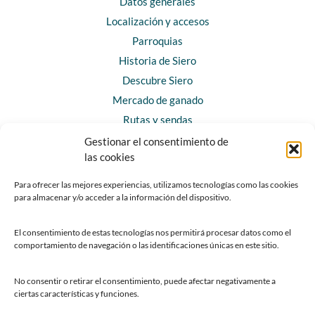
Datos generales
Localización y accesos
Parroquias
Historia de Siero
Descubre Siero
Mercado de ganado
Rutas y sendas
Gestionar el consentimiento de
las cookies
CONTACTO
Horarios y contacto
Para ofrecer las mejores experiencias, utilizamos tecnologías como las cookies
para almacenar y/o acceder a la información del dispositivo.
Teléfonos de interés
Formulario de contacto
El consentimiento de estas tecnologías nos permitirá procesar datos como el
Chatbot Siero
comportamiento de navegación o las identificaciones únicas en este sitio.
SEDES ELECTRÓNICAS
No consentir o retirar el consentimiento, puede afectar negativamente a
ciertas características y funciones.
Sede del Ayuntamiento de Siero
Sede de la Fundación Municipal de Cultura