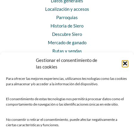
Datos generales
Localización y accesos
Parroquias
Historia de Siero
Descubre Siero
Mercado de ganado
Rutas y sendas
Gestionar el consentimiento de
las cookies
CONTACTO
Horarios y contacto
Para ofrecer las mejores experiencias, utilizamos tecnologías como las cookies
para almacenar y/o acceder a la información del dispositivo.
Teléfonos de interés
Formulario de contacto
El consentimiento de estas tecnologías nos permitirá procesar datos como el
Chatbot Siero
comportamiento de navegación o las identificaciones únicas en este sitio.
SEDES ELECTRÓNICAS
No consentir o retirar el consentimiento, puede afectar negativamente a
ciertas características y funciones.
Sede del Ayuntamiento de Siero
Sede de la Fundación Municipal de Cultura