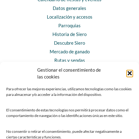
Datos generales
Localización y accesos
Parroquias
Historia de Siero
Descubre Siero
Mercado de ganado
Rutas y sendas
Gestionar el consentimiento de
las cookies
CONTACTO
Horarios y contacto
Para ofrecer las mejores experiencias, utilizamos tecnologías como las cookies
para almacenar y/o acceder a la información del dispositivo.
Teléfonos de interés
Formulario de contacto
El consentimiento de estas tecnologías nos permitirá procesar datos como el
Chatbot Siero
comportamiento de navegación o las identificaciones únicas en este sitio.
SEDES ELECTRÓNICAS
No consentir o retirar el consentimiento, puede afectar negativamente a
ciertas características y funciones.
Sede del Ayuntamiento de Siero