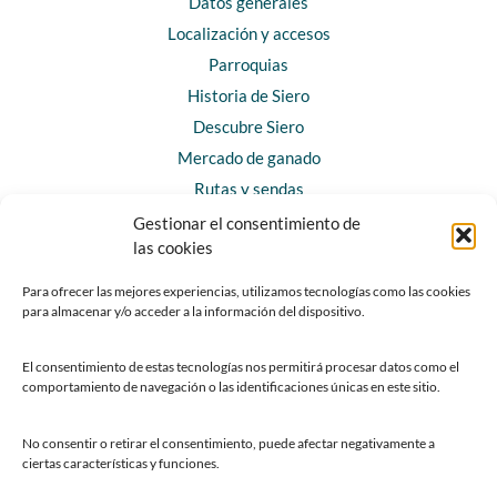
Datos generales
Localización y accesos
Parroquias
Historia de Siero
Descubre Siero
Mercado de ganado
Rutas y sendas
Gestionar el consentimiento de
las cookies
CONTACTO
Horarios y contacto
Para ofrecer las mejores experiencias, utilizamos tecnologías como las cookies
para almacenar y/o acceder a la información del dispositivo.
Teléfonos de interés
Formulario de contacto
El consentimiento de estas tecnologías nos permitirá procesar datos como el
Chatbot Siero
comportamiento de navegación o las identificaciones únicas en este sitio.
SEDES ELECTRÓNICAS
No consentir o retirar el consentimiento, puede afectar negativamente a
ciertas características y funciones.
Sede del Ayuntamiento de Siero
Sede de la Fundación Municipal de Cultura