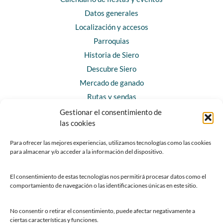
Datos generales
Localización y accesos
Parroquias
Historia de Siero
Descubre Siero
Mercado de ganado
Rutas y sendas
Gestionar el consentimiento de
las cookies
CONTACTO
Horarios y contacto
Para ofrecer las mejores experiencias, utilizamos tecnologías como las cookies
para almacenar y/o acceder a la información del dispositivo.
Teléfonos de interés
Formulario de contacto
El consentimiento de estas tecnologías nos permitirá procesar datos como el
Chatbot Siero
comportamiento de navegación o las identificaciones únicas en este sitio.
SEDES ELECTRÓNICAS
No consentir o retirar el consentimiento, puede afectar negativamente a
ciertas características y funciones.
Sede del Ayuntamiento de Siero