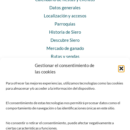
Datos generales
Localización y accesos
Parroquias
Historia de Siero
Descubre Siero
Mercado de ganado
Rutas y sendas
Gestionar el consentimiento de
las cookies
CONTACTO
Horarios y contacto
Para ofrecer las mejores experiencias, utilizamos tecnologías como las cookies
para almacenar y/o acceder a la información del dispositivo.
Teléfonos de interés
Formulario de contacto
El consentimiento de estas tecnologías nos permitirá procesar datos como el
Chatbot Siero
comportamiento de navegación o las identificaciones únicas en este sitio.
SEDES ELECTRÓNICAS
No consentir o retirar el consentimiento, puede afectar negativamente a
ciertas características y funciones.
Sede del Ayuntamiento de Siero