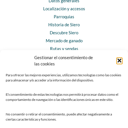
Datos generales
Localización y accesos
Parroquias
Historia de Siero
Descubre Siero
Mercado de ganado
Rutas y sendas
Gestionar el consentimiento de
las cookies
CONTACTO
Horarios y contacto
Para ofrecer las mejores experiencias, utilizamos tecnologías como las cookies
para almacenar y/o acceder a la información del dispositivo.
Teléfonos de interés
Formulario de contacto
El consentimiento de estas tecnologías nos permitirá procesar datos como el
Chatbot Siero
comportamiento de navegación o las identificaciones únicas en este sitio.
SEDES ELECTRÓNICAS
No consentir o retirar el consentimiento, puede afectar negativamente a
ciertas características y funciones.
Sede del Ayuntamiento de Siero
Sede de la Fundación Municipal de Cultura