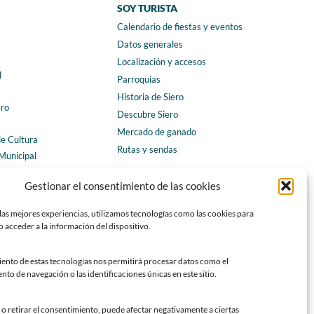
SOY TURISTA
Calendario de fiestas y eventos
a
Datos generales
Localización y accesos
l
Parroquias
Historia de Siero
ero
Descubre Siero
Mercado de ganado
de Cultura
Rutas y sendas
Municipal
ales
CONTACTO
Gestionar el consentimiento de las cookies
Horarios y contacto
las mejores experiencias, utilizamos tecnologías como las cookies para
Teléfonos de interés
 acceder a la información del dispositivo.
Formulario de contacto
Chatbot Siero
iento de estas tecnologías nos permitirá procesar datos como el
o de navegación o las identificaciones únicas en este sitio.
SEDES ELECTRÓNICAS
Sede del Ayuntamiento de Siero
o retirar el consentimiento, puede afectar negativamente a ciertas