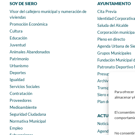
SOY DE SIERO
AYUNTAMIENTO
Visor del callejero municipal y numeración de
Cita Previa
viviendas
Identidad Corporativ
Promoción Económica
Saluda del Alcalde
Cultura
Corporación municipa
Educación
Pleno en directo
Juventud
Agenda Urbana de Si
Animales Abandonados
Grupos Municipales
Patrimonio
Fundación Municipal 
Urbanismo
Patronato Deportivo 
Deportes
Presupuestos municip
Igualdad
Archivo municipal
Servicios Sociales
Transparencia
Para ofrecer 
Contratación
Siero en Cifras
almacenar y/o
Proveedores
Plan de igualdad
Medioambiente
El consentim
Seguridad Ciudadana
ACTUALIDAD
comportamient
Normativa Municipal
Noticias
Empleo
Agenda
No consentir 