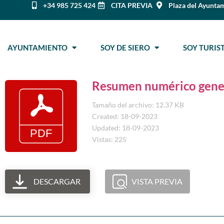
+34 985 725 424
CITA PREVIA
Plaza del Ayuntam
AYUNTAMIENTO
SOY DE SIERO
SOY TURI
Resumen numérico gene
Tamaño del archivo: 12.37 KB
Created: 18-09-2023
Updated: 18-09-2023
Vistas: 225
DESCARGAR
VISTA PREVIA