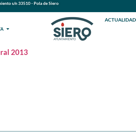
iento s/n 33510 - Pola de Siero
ACTUALIDAD
STA
ral 2013