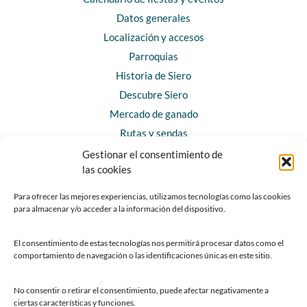
Datos generales
Localización y accesos
Parroquias
Historia de Siero
Descubre Siero
Mercado de ganado
Rutas y sendas
Gestionar el consentimiento de
las cookies
CONTACTO
Horarios y contacto
Para ofrecer las mejores experiencias, utilizamos tecnologías como las cookies
para almacenar y/o acceder a la información del dispositivo.
Teléfonos de interés
Formulario de contacto
El consentimiento de estas tecnologías nos permitirá procesar datos como el
Chatbot Siero
comportamiento de navegación o las identificaciones únicas en este sitio.
SEDES ELECTRÓNICAS
No consentir o retirar el consentimiento, puede afectar negativamente a
ciertas características y funciones.
Sede del Ayuntamiento de Siero