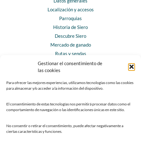
Datos generales
Localización y accesos
Parroquias
Historia de Siero
Descubre Siero
Mercado de ganado
Rutas y sendas
Gestionar el consentimiento de
las cookies
CONTACTO
Horarios y contacto
Para ofrecer las mejores experiencias, utilizamos tecnologías como las cookies
para almacenar y/o acceder a la información del dispositivo.
Teléfonos de interés
Formulario de contacto
El consentimiento de estas tecnologías nos permitirá procesar datos como el
Chatbot Siero
comportamiento de navegación o las identificaciones únicas en este sitio.
SEDES ELECTRÓNICAS
No consentir o retirar el consentimiento, puede afectar negativamente a
ciertas características y funciones.
Sede del Ayuntamiento de Siero
Sede de la Fundación Municipal de Cultura