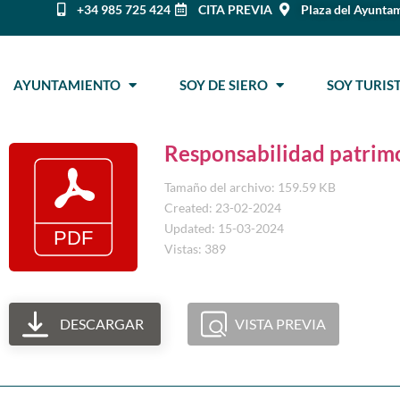
+34 985 725 424
CITA PREVIA
Plaza del Ayuntam
AYUNTAMIENTO
SOY DE SIERO
SOY TURI
Responsabilidad patrimo
Tamaño del archivo: 159.59 KB
Created: 23-02-2024
Updated: 15-03-2024
Vistas: 389
DESCARGAR
VISTA PREVIA