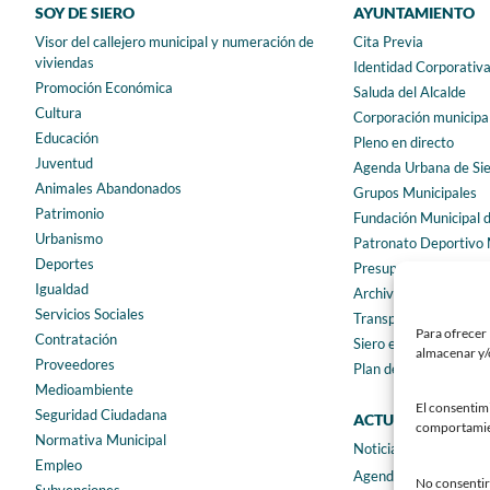
SOY DE SIERO
AYUNTAMIENTO
Visor del callejero municipal y numeración de
Cita Previa
viviendas
Identidad Corporativ
Promoción Económica
Saluda del Alcalde
Cultura
Corporación municipa
Educación
Pleno en directo
Juventud
Agenda Urbana de Si
Animales Abandonados
Grupos Municipales
Patrimonio
Fundación Municipal 
Urbanismo
Patronato Deportivo 
Deportes
Presupuestos municip
Igualdad
Archivo municipal
Servicios Sociales
Transparencia
Para ofrecer 
Contratación
Siero en Cifras
almacenar y/o
Proveedores
Plan de igualdad
Medioambiente
El consentim
Seguridad Ciudadana
ACTUALIDAD
comportamient
Normativa Municipal
Noticias
Empleo
Agenda
No consentir 