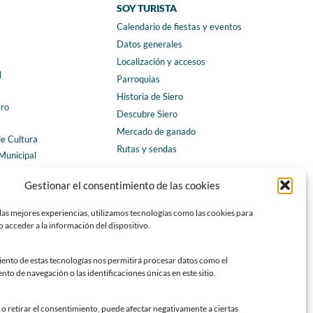
SOY TURISTA
Calendario de fiestas y eventos
a
Datos generales
Localización y accesos
l
Parroquias
Historia de Siero
ero
Descubre Siero
Mercado de ganado
de Cultura
Rutas y sendas
Municipal
ales
CONTACTO
Gestionar el consentimiento de las cookies
Horarios y contacto
las mejores experiencias, utilizamos tecnologías como las cookies para
Teléfonos de interés
 acceder a la información del dispositivo.
Formulario de contacto
Chatbot Siero
iento de estas tecnologías nos permitirá procesar datos como el
o de navegación o las identificaciones únicas en este sitio.
SEDES ELECTRÓNICAS
Sede del Ayuntamiento de Siero
o retirar el consentimiento, puede afectar negativamente a ciertas