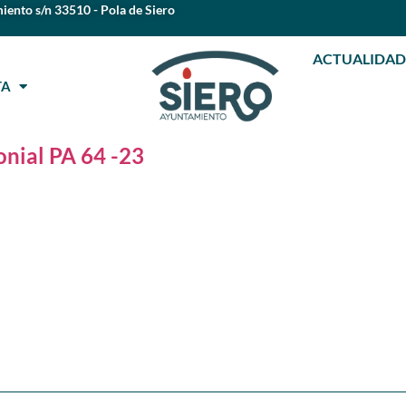
iento s/n 33510 - Pola de Siero
ACTUALIDAD
STA
nial PA 64 -23