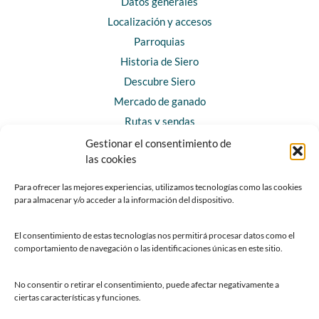
Datos generales
Localización y accesos
Parroquias
Historia de Siero
Descubre Siero
Mercado de ganado
Rutas y sendas
Gestionar el consentimiento de
las cookies
CONTACTO
Horarios y contacto
Para ofrecer las mejores experiencias, utilizamos tecnologías como las cookies
para almacenar y/o acceder a la información del dispositivo.
Teléfonos de interés
Formulario de contacto
El consentimiento de estas tecnologías nos permitirá procesar datos como el
Chatbot Siero
comportamiento de navegación o las identificaciones únicas en este sitio.
SEDES ELECTRÓNICAS
No consentir o retirar el consentimiento, puede afectar negativamente a
ciertas características y funciones.
Sede del Ayuntamiento de Siero
Sede de la Fundación Municipal de Cultura