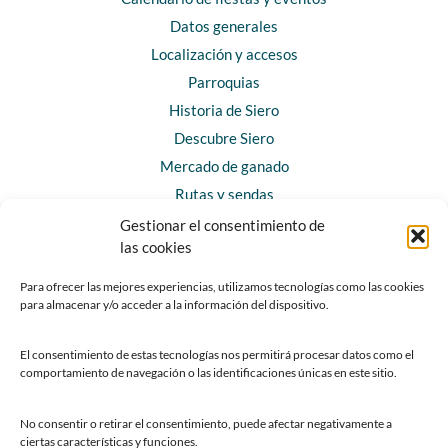
Datos generales
Localización y accesos
Parroquias
Historia de Siero
Descubre Siero
Mercado de ganado
Rutas y sendas
Gestionar el consentimiento de
las cookies
CONTACTO
Horarios y contacto
Para ofrecer las mejores experiencias, utilizamos tecnologías como las cookies
para almacenar y/o acceder a la información del dispositivo.
Teléfonos de interés
Formulario de contacto
El consentimiento de estas tecnologías nos permitirá procesar datos como el
Chatbot Siero
comportamiento de navegación o las identificaciones únicas en este sitio.
SEDES ELECTRÓNICAS
No consentir o retirar el consentimiento, puede afectar negativamente a
ciertas características y funciones.
Sede del Ayuntamiento de Siero