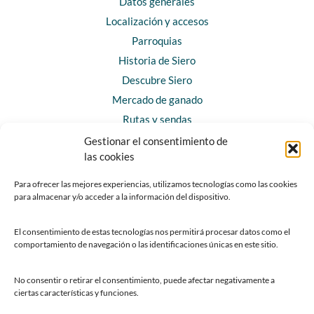
Datos generales
Localización y accesos
Parroquias
Historia de Siero
Descubre Siero
Mercado de ganado
Rutas y sendas
Gestionar el consentimiento de
las cookies
CONTACTO
Horarios y contacto
Para ofrecer las mejores experiencias, utilizamos tecnologías como las cookies
para almacenar y/o acceder a la información del dispositivo.
Teléfonos de interés
Formulario de contacto
El consentimiento de estas tecnologías nos permitirá procesar datos como el
Chatbot Siero
comportamiento de navegación o las identificaciones únicas en este sitio.
SEDES ELECTRÓNICAS
No consentir o retirar el consentimiento, puede afectar negativamente a
ciertas características y funciones.
Sede del Ayuntamiento de Siero
Sede de la Fundación Municipal de Cultura