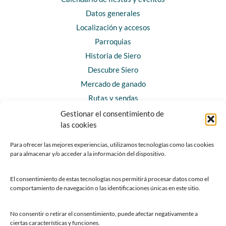
Datos generales
Localización y accesos
Parroquias
Historia de Siero
Descubre Siero
Mercado de ganado
Rutas y sendas
Gestionar el consentimiento de
las cookies
CONTACTO
Horarios y contacto
Para ofrecer las mejores experiencias, utilizamos tecnologías como las cookies
para almacenar y/o acceder a la información del dispositivo.
Teléfonos de interés
Formulario de contacto
El consentimiento de estas tecnologías nos permitirá procesar datos como el
Chatbot Siero
comportamiento de navegación o las identificaciones únicas en este sitio.
SEDES ELECTRÓNICAS
No consentir o retirar el consentimiento, puede afectar negativamente a
ciertas características y funciones.
Sede del Ayuntamiento de Siero