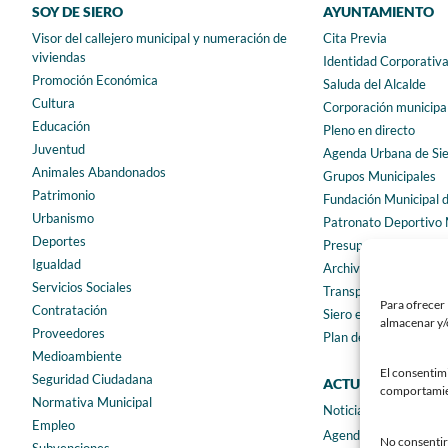
SOY DE SIERO
AYUNTAMIENTO
Visor del callejero municipal y numeración de
Cita Previa
viviendas
Identidad Corporativ
Promoción Económica
Saluda del Alcalde
Cultura
Corporación municipa
Educación
Pleno en directo
Juventud
Agenda Urbana de Si
Animales Abandonados
Grupos Municipales
Patrimonio
Fundación Municipal 
Urbanismo
Patronato Deportivo 
Deportes
Presupuestos municip
Igualdad
Archivo municipal
Servicios Sociales
Transparencia
Para ofrecer 
Contratación
Siero en Cifras
almacenar y/o
Proveedores
Plan de igualdad
Medioambiente
El consentim
Seguridad Ciudadana
ACTUALIDAD
comportamient
Normativa Municipal
Noticias
Empleo
Agenda
No consentir 