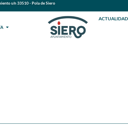
iento s/n 33510 - Pola de Siero
ACTUALIDAD
STA