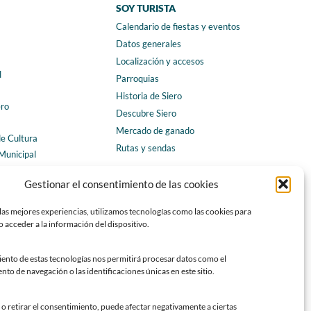
SOY TURISTA
Calendario de fiestas y eventos
a
Datos generales
Localización y accesos
l
Parroquias
Historia de Siero
ero
Descubre Siero
Mercado de ganado
de Cultura
Rutas y sendas
Municipal
ales
CONTACTO
Gestionar el consentimiento de las cookies
Horarios y contacto
las mejores experiencias, utilizamos tecnologías como las cookies para
Teléfonos de interés
 acceder a la información del dispositivo.
Formulario de contacto
Chatbot Siero
iento de estas tecnologías nos permitirá procesar datos como el
o de navegación o las identificaciones únicas en este sitio.
SEDES ELECTRÓNICAS
Sede del Ayuntamiento de Siero
o retirar el consentimiento, puede afectar negativamente a ciertas