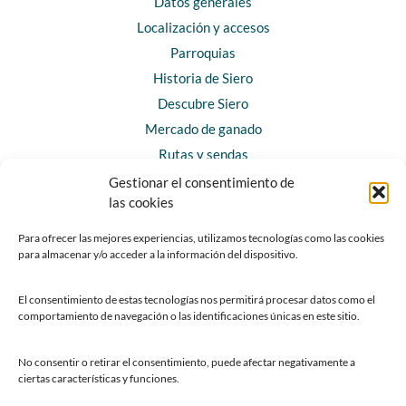
Datos generales
Localización y accesos
Parroquias
Historia de Siero
Descubre Siero
Mercado de ganado
Rutas y sendas
Gestionar el consentimiento de
las cookies
CONTACTO
Horarios y contacto
Para ofrecer las mejores experiencias, utilizamos tecnologías como las cookies
para almacenar y/o acceder a la información del dispositivo.
Teléfonos de interés
Formulario de contacto
El consentimiento de estas tecnologías nos permitirá procesar datos como el
Chatbot Siero
comportamiento de navegación o las identificaciones únicas en este sitio.
SEDES ELECTRÓNICAS
No consentir o retirar el consentimiento, puede afectar negativamente a
ciertas características y funciones.
Sede del Ayuntamiento de Siero
Sede de la Fundación Municipal de Cultura