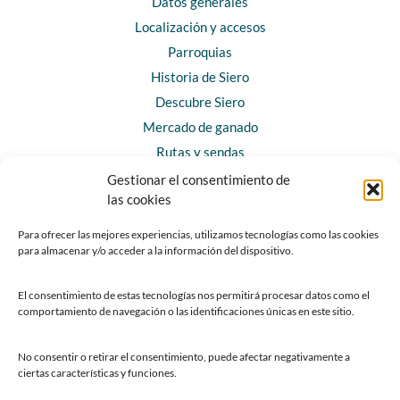
Datos generales
Localización y accesos
Parroquias
Historia de Siero
Descubre Siero
Mercado de ganado
Rutas y sendas
Gestionar el consentimiento de
las cookies
CONTACTO
Horarios y contacto
Para ofrecer las mejores experiencias, utilizamos tecnologías como las cookies
para almacenar y/o acceder a la información del dispositivo.
Teléfonos de interés
Formulario de contacto
El consentimiento de estas tecnologías nos permitirá procesar datos como el
Chatbot Siero
comportamiento de navegación o las identificaciones únicas en este sitio.
SEDES ELECTRÓNICAS
No consentir o retirar el consentimiento, puede afectar negativamente a
ciertas características y funciones.
Sede del Ayuntamiento de Siero
Sede de la Fundación Municipal de Cultura