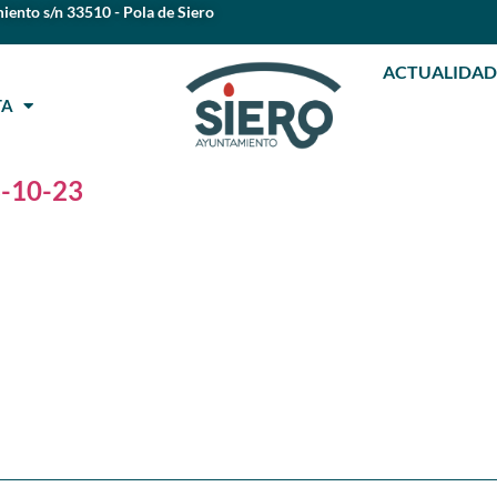
iento s/n 33510 - Pola de Siero
ACTUALIDAD
STA
3-10-23