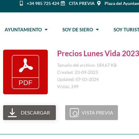
+34 985 725 424
CITA PREVIA
Plaza del Ayuntam
AYUNTAMIENTO
SOY DE SIERO
SOY TURI
Precios Lunes Vida 202
Tamaño del archivo: 184.67 KB
Created: 23-09-2023
Updated: 07-03-2024
Vistas: 249
DESCARGAR
VISTA PREVIA