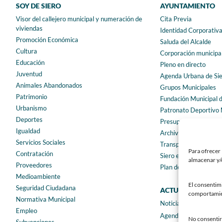
SOY DE SIERO
AYUNTAMIENTO
Visor del callejero municipal y numeración de
Cita Previa
viviendas
Identidad Corporativ
Promoción Económica
Saluda del Alcalde
Cultura
Corporación municipa
Educación
Pleno en directo
Juventud
Agenda Urbana de Si
Animales Abandonados
Grupos Municipales
Patrimonio
Fundación Municipal 
Urbanismo
Patronato Deportivo 
Deportes
Presupuestos municip
Igualdad
Archivo municipal
Servicios Sociales
Transparencia
Para ofrecer 
Contratación
Siero en Cifras
almacenar y/o
Proveedores
Plan de igualdad
Medioambiente
El consentim
Seguridad Ciudadana
ACTUALIDAD
comportamient
Normativa Municipal
Noticias
Empleo
Agenda
No consentir 