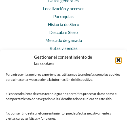
Datos generales
Localización y accesos
Parroquias
Historia de Siero
Descubre Siero
Mercado de ganado
Rutas y sendas
Gestionar el consentimiento de
las cookies
CONTACTO
Horarios y contacto
Para ofrecer las mejores experiencias, utilizamos tecnologías como las cookies
para almacenar y/o acceder a la información del dispositivo.
Teléfonos de interés
Formulario de contacto
El consentimiento de estas tecnologías nos permitirá procesar datos como el
Chatbot Siero
comportamiento de navegación o las identificaciones únicas en este sitio.
SEDES ELECTRÓNICAS
No consentir o retirar el consentimiento, puede afectar negativamente a
ciertas características y funciones.
Sede del Ayuntamiento de Siero
Sede de la Fundación Municipal de Cultura