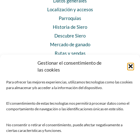
Datos generales
Localización y accesos
Parroquias
Historia de Siero
Descubre Siero
Mercado de ganado
Rutas y sendas
Gestionar el consentimiento de
las cookies
CONTACTO
Horarios y contacto
Para ofrecer las mejores experiencias, utilizamos tecnologías como las cookies
para almacenar y/o acceder a la información del dispositivo.
Teléfonos de interés
Formulario de contacto
El consentimiento de estas tecnologías nos permitirá procesar datos como el
Chatbot Siero
comportamiento de navegación o las identificaciones únicas en este sitio.
SEDES ELECTRÓNICAS
No consentir o retirar el consentimiento, puede afectar negativamente a
ciertas características y funciones.
Sede del Ayuntamiento de Siero
Sede de la Fundación Municipal de Cultura