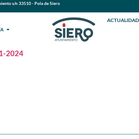
iento s/n 33510 - Pola de Siero
ACTUALIDAD
STA
11-2024