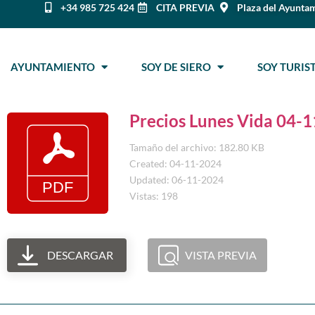
+34 985 725 424
CITA PREVIA
Plaza del Ayuntam
AYUNTAMIENTO
SOY DE SIERO
SOY TURI
Precios Lunes Vida 04-
Tamaño del archivo: 182.80 KB
Created: 04-11-2024
Updated: 06-11-2024
Vistas: 198
DESCARGAR
VISTA PREVIA