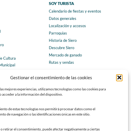
SOY TURISTA
Calendario de fiestas y eventos
a
Datos generales
Localización y accesos
l
Parroquias
Historia de Siero
ero
Descubre Siero
Mercado de ganado
de Cultura
Rutas y sendas
Municipal
ales
CONTACTO
Gestionar el consentimiento de las cookies
Horarios y contacto
las mejores experiencias, utilizamos tecnologías como las cookies para
Teléfonos de interés
 acceder a la información del dispositivo.
Formulario de contacto
Chatbot Siero
iento de estas tecnologías nos permitirá procesar datos como el
o de navegación o las identificaciones únicas en este sitio.
SEDES ELECTRÓNICAS
Sede del Ayuntamiento de Siero
o retirar el consentimiento, puede afectar negativamente a ciertas