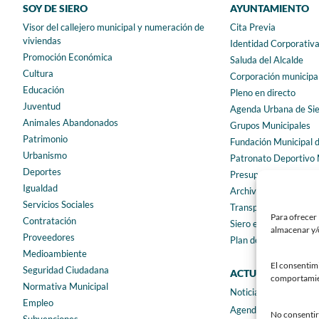
SOY DE SIERO
AYUNTAMIENTO
Visor del callejero municipal y numeración de
Cita Previa
viviendas
Identidad Corporativ
Promoción Económica
Saluda del Alcalde
Cultura
Corporación municipa
Educación
Pleno en directo
Juventud
Agenda Urbana de Si
Animales Abandonados
Grupos Municipales
Patrimonio
Fundación Municipal 
Urbanismo
Patronato Deportivo 
Deportes
Presupuestos municip
Igualdad
Archivo municipal
Servicios Sociales
Transparencia
Para ofrecer 
Contratación
Siero en Cifras
almacenar y/o
Proveedores
Plan de igualdad
Medioambiente
El consentim
Seguridad Ciudadana
ACTUALIDAD
comportamient
Normativa Municipal
Noticias
Empleo
Agenda
No consentir 