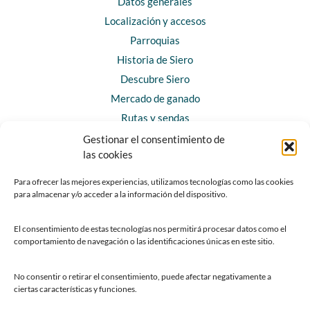
Datos generales
Localización y accesos
Parroquias
Historia de Siero
Descubre Siero
Mercado de ganado
Rutas y sendas
Gestionar el consentimiento de
las cookies
CONTACTO
Horarios y contacto
Para ofrecer las mejores experiencias, utilizamos tecnologías como las cookies
para almacenar y/o acceder a la información del dispositivo.
Teléfonos de interés
Formulario de contacto
El consentimiento de estas tecnologías nos permitirá procesar datos como el
Chatbot Siero
comportamiento de navegación o las identificaciones únicas en este sitio.
SEDES ELECTRÓNICAS
No consentir o retirar el consentimiento, puede afectar negativamente a
ciertas características y funciones.
Sede del Ayuntamiento de Siero
Sede de la Fundación Municipal de Cultura