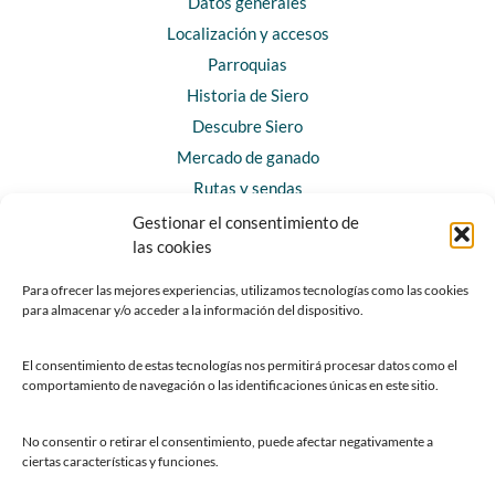
Datos generales
Localización y accesos
Parroquias
Historia de Siero
Descubre Siero
Mercado de ganado
Rutas y sendas
Gestionar el consentimiento de
las cookies
CONTACTO
Horarios y contacto
Para ofrecer las mejores experiencias, utilizamos tecnologías como las cookies
para almacenar y/o acceder a la información del dispositivo.
Teléfonos de interés
Formulario de contacto
El consentimiento de estas tecnologías nos permitirá procesar datos como el
Chatbot Siero
comportamiento de navegación o las identificaciones únicas en este sitio.
SEDES ELECTRÓNICAS
No consentir o retirar el consentimiento, puede afectar negativamente a
ciertas características y funciones.
Sede del Ayuntamiento de Siero
Sede de la Fundación Municipal de Cultura