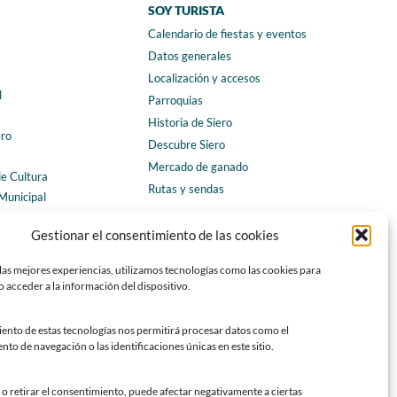
SOY TURISTA
Calendario de fiestas y eventos
a
Datos generales
Localización y accesos
l
Parroquias
Historia de Siero
ero
Descubre Siero
Mercado de ganado
de Cultura
Rutas y sendas
Municipal
ales
CONTACTO
Gestionar el consentimiento de las cookies
Horarios y contacto
las mejores experiencias, utilizamos tecnologías como las cookies para
Teléfonos de interés
 acceder a la información del dispositivo.
Formulario de contacto
Chatbot Siero
iento de estas tecnologías nos permitirá procesar datos como el
o de navegación o las identificaciones únicas en este sitio.
SEDES ELECTRÓNICAS
Sede del Ayuntamiento de Siero
o retirar el consentimiento, puede afectar negativamente a ciertas